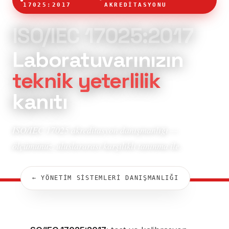
17025:2017
AKREDİTASYONU
ISO/IEC 17025:2017
Laboratuvarınızın
teknik yeterlilik
kanıtı
ISO/IEC 17025 akreditasyon danışmanlığı —
ölçümünüz, uluslararası karşılıklı tanınma ile.
← YÖNETİM SİSTEMLERİ DANIŞMANLIĞI