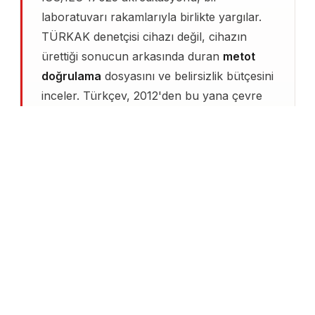
laboratuvarı rakamlarıyla birlikte yargılar.
TÜRKAK denetçisi cihazı değil, cihazın
ürettiği sonucun arkasında duran
metot
doğrulama
dosyasını ve belirsizlik bütçesini
inceler. Türkçev, 2012'den bu yana çevre
ölçüm laboratuvarları, kalibrasyon
merkezleri, gıda ve yem kontrol birimleri ile
özel sektör Ar-Ge laboratuvarlarında
akreditasyon kapsamlarını hazırladı; atölye
ortamında ölçüm yapan ekibin günlük
diliyle standardın madde numaralarını aynı
cümlede buluşturmanın tekniğini yıllarca
süren saha işiyle öğrendi.
Akreditasyon kapsam metninizdeki her
parametre için ayrı bir belirsizlik hesabı,