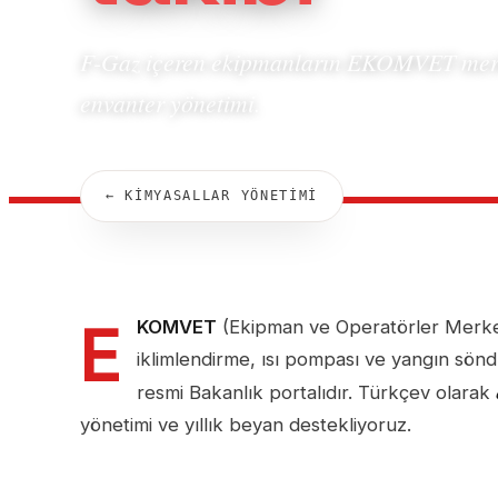
F-Gaz içeren ekipmanların EKOMVET merke
envanter yönetimi.
← KİMYASALLAR YÖNETİMİ
E
KOMVET
(Ekipman ve Operatörler Merkez
iklimlendirme, ısı pompası ve yangın sönd
resmi Bakanlık portalıdır. Türkçev olarak
yönetimi ve yıllık beyan destekliyoruz.