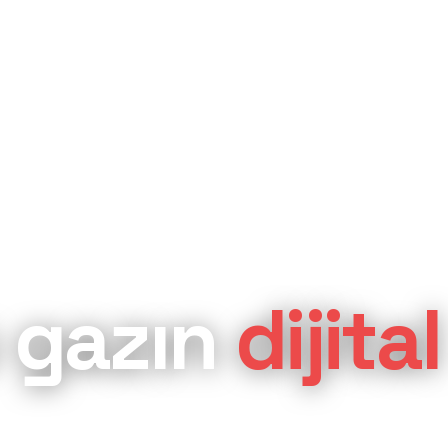
 gazın
dijital