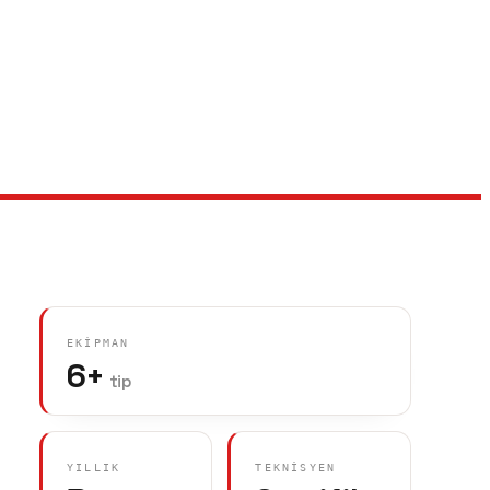
EKIPMAN
6+
tip
YILLIK
TEKNISYEN