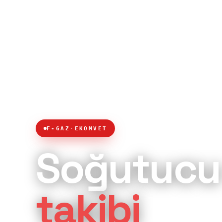
F-GAZ
·
EKOMVET
Soğutucu
takibi