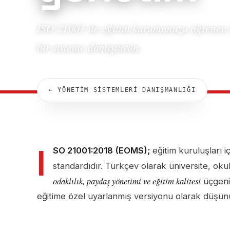
ISO 21001 ile eğitim kurumunuzu öğrenen 
bir sisteme dönüştürün.
← YÖNETİM SİSTEMLERİ DANIŞMANLIĞI
I
SO 21001:2018 (EOMS);
eğitim kuruluşları iç
standardıdır. Türkçev olarak üniversite, ok
odaklılık, paydaş yönetimi ve eğitim kalitesi
üçgeni
eğitime özel uyarlanmış versiyonu olarak düşünül