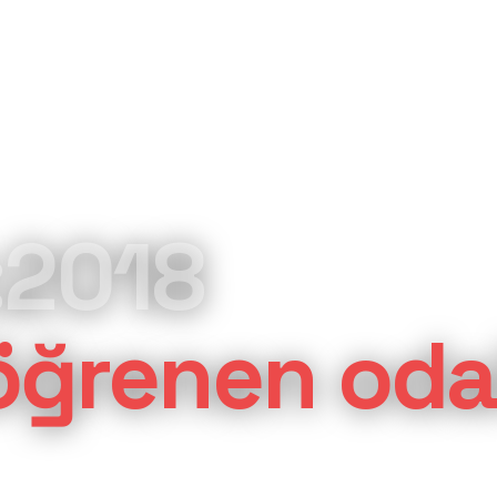
:2018
öğrenen oda