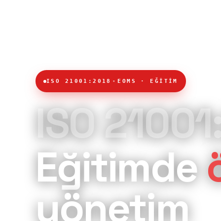
·
ISO 21001:2018
EOMS · EĞİTİM
ISO 21001
Eğitimde
yönetim