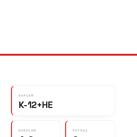
KAPSAM
K-12+HE
KURULUM
PAYDAŞ