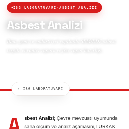
İSG LABORATUVARI
·
ASBEST ANALIZI
Asbest Analizi
Bina, gemi ve endüstriyel yapılarda SEM/EDS asbest
tespiti, envanter raporu ve free rapor hazırlığı.
← İSG LABORATUVARI
A
sbest Analizi;
Çevre mevzuatı uyumunda
saha ölçüm ve analiz aşamasını,TÜRKAK