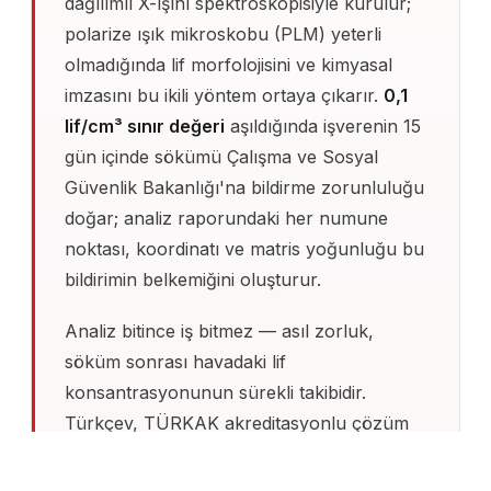
dağılımlı X-ışını spektroskopisiyle kurulur;
polarize ışık mikroskobu (PLM) yeterli
olmadığında lif morfolojisini ve kimyasal
imzasını bu ikili yöntem ortaya çıkarır.
0,1
lif/cm³ sınır değeri
aşıldığında işverenin 15
gün içinde sökümü Çalışma ve Sosyal
Güvenlik Bakanlığı'na bildirme zorunluluğu
doğar; analiz raporundaki her numune
noktası, koordinatı ve matris yoğunluğu bu
bildirimin belkemiğini oluşturur.
Analiz bitince iş bitmez — asıl zorluk,
söküm sonrası havadaki lif
konsantrasyonunun sürekli takibidir.
Türkçev, TÜRKAK akreditasyonlu çözüm
ortağı AEM Laboratuvarı ile birlikte
envanter raporunu, söküm planını ve free