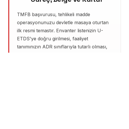
TMFB başvurusu, tehlikeli madde
operasyonunuzu devletle masaya oturtan
ilk resmi temastır. Envanter listenizin U-
ETDS'ye doğru girilmesi, faaliyet
tanımınızın ADR sınıflarıyla tutarlı olması,
TMGD atamanızın belge üzerindeki
kapsamla eşleşmesi — bu üç detayın
küçük biri bile yanlışsa dosya geri döner,
süreç 2-4 haftadan 2-3 aya uzar. Türkçev,
2012'den bu yana kimyasal, akaryakıt, LPG
ve ambalajlama sektörlerinde yüzlerce
TMFB başvurusu yönetti; hangi beyanın
hangi müdürlükte nasıl okunduğunu
biliyoruz.