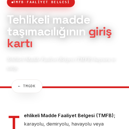
TMFB
·
FAALİYET BELGESİ
Tehlikeli madde
taşımacılığının
giriş
kartı
Tehlikeli Madde Faaliyet Belgesi (TMFB) başvuru ve
takip.
← TMGDK
T
ehlikeli Madde Faaliyet Belgesi (TMFB);
karayolu, demiryolu, havayolu veya