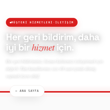
MÜŞTERİ HİZMETLERİ
·
İLETİŞİM
Her geri bildirim, daha
hizmet
iyi bir
için.
Her geri bildiriminiz, hizmet kalitemizi iyileştirmek için
değerli. Tüm kanallarımız size 48 saat içinde dönüş
yapmak üzere aktif.
← ANA SAYFA