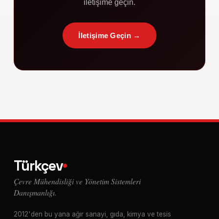
iletişime geçin.
İletişime Geçin →
Türkçev
Çevre Mühendisliği ve Yönetim Sistemleri
Danışmanlığı.
2012'den bu yana ağır sanayi, gıda, kimya ve tesis