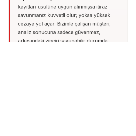
kayıtları usulüne uygun alınmışsa itiraz
savunmanız kuvvetli olur; yoksa yüksek
cezaya yol açar. Bizimle çalışan müşteri,
analiz sonucuna sadece güvenmez,
arkasındaki zinciri savunabilir durumda
olur.
DENEYIM
14
yıl
İL
MÜŞTERI
81
500
+