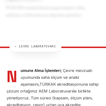
TS EN ISO standartlarına uygun numune alma,
saklama ve laboratuvara ulaştırma işlemleri.
← ÇEVRE LABORATUVARI
N
umune Alma İşlemleri;
Çevre mevzuatı
uyumunda saha ölçüm ve analiz
aşamasını,TÜRKAK akreditasyonuna sahip
çözüm ortağımız AEM Laboratuvarıile birlikte
yönetiyoruz. Tüm süreci (kapsam, ölçüm planı,
akreditasyon, rapor) uçtan uca akredite