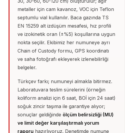
30, 30-60, 60-120 cm) oluşturulur; ağır
metaller için cam kavanoz, VOC için Teflon
septumlu vial kullanılır. Baca gazında TS
EN 15259 alt izdüşüm mesafesi, hız profili
ve izokinetik oran (±%5) koşullarına uygun
nokta seçilir. Ekibimiz her numuneye ayrı
Chain of Custody formu, GPS koordinatı
ve saha fotoğrafı ekleyerek izlenebilirliği
belgeler.
Türkçev farkı; numuneyi almakla bitirmez.
Laboratuvara teslim sürelerini (örneğin
koliform analizi için 6 saat, BOİ için 24 saat)
soğuk zincir taşıma ile garantiye alıyor;
sonuçlar geldiğinde
ölçüm belirsizliği (MU)
ve limit değer karşılaştırmalı yorum
raporu
hazırlıyoruz. Denetimde numune