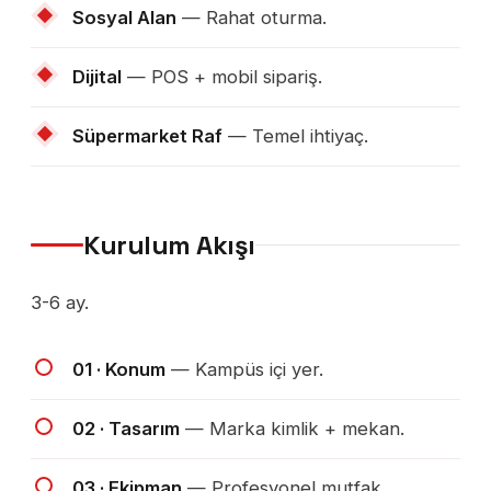
Sosyal Alan
— Rahat oturma.
Dijital
— POS + mobil sipariş.
Süpermarket Raf
— Temel ihtiyaç.
Kurulum Akışı
3-6 ay.
01 · Konum
— Kampüs içi yer.
02 · Tasarım
— Marka kimlik + mekan.
03 · Ekipman
— Profesyonel mutfak.