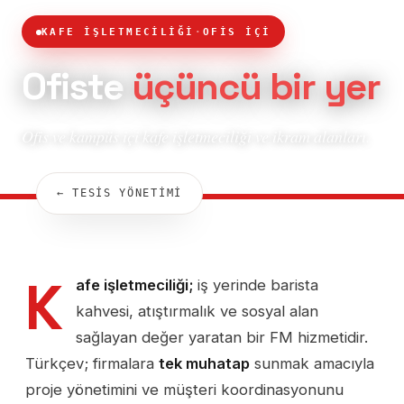
KAFE İŞLETMECİLİĞİ
·
OFİS İÇİ
Ofiste
üçüncü bir yer
Ofis ve kampüs içi kafe işletmeciliği ve ikram alanları.
← TESİS YÖNETİMİ
K
afe işletmeciliği;
iş yerinde barista
kahvesi, atıştırmalık ve sosyal alan
sağlayan değer yaratan bir FM hizmetidir.
Türkçev; firmalara
tek muhatap
sunmak amacıyla
proje yönetimini ve müşteri koordinasyonunu