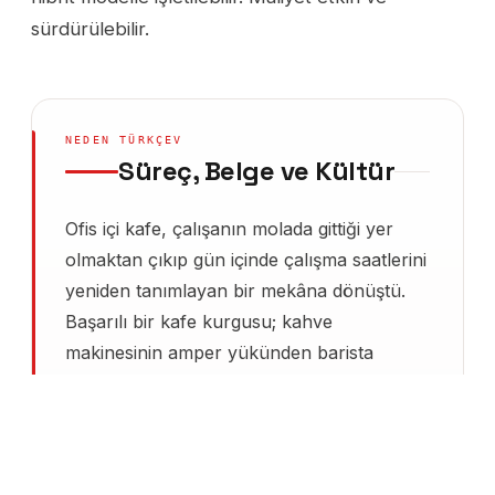
sürdürülebilir.
NEDEN TÜRKÇEV
Süreç, Belge ve Kültür
Ofis içi kafe, çalışanın molada gittiği yer
olmaktan çıkıp gün içinde çalışma saatlerini
yeniden tanımlayan bir mekâna dönüştü.
Başarılı bir kafe kurgusu; kahve
makinesinin amper yükünden barista
vardiya matematiğine, POS
entegrasyonundan hibrit ödeme modelinin
ay sonu mutabakatına kadar on ayrı
disiplini aynı anda bir arada tutmayı