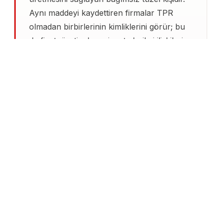
Aynı maddeyi kaydettiren firmalar TPR
olmadan birbirlerinin kimliklerini görür; bu
da fiyat, üretim hacmi ve tedarikçi ilişkileri
gibi ticari sır niteliğindeki bilgileri açık eder.
Türkçev, 2012'den bu yana polimer, yüzey
aktif madde, koroze inhibitör ve endüstriyel
kimyasal SIEF'lerinde 50'yi aşkın firma için
TPR rolü üstlenmiştir.
TPR görev tanımı nettir: katılımcı şirketlerin
kimliğini gizli tutmak,
adil fee-sharing
mekanizması
kurmak (maliyet madde başı
ECHA rehberine göre dağıtılır), Lead
Registrant ile bilimsel iletişimi sürdürmek ve
ortak kayıt dosyasını hazırlamak.
Konsorsiyum anlaşmasında rekabet