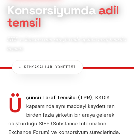
Konsorsiyumda
adil
temsil
SIEF ve konsorsiyum süreçlerinde üçüncü taraf temsilci
hizmeti.
← KİMYASALLAR YÖNETİMİ
Ü
çüncü Taraf Temsilci (TPR);
KKDİK
kapsamında aynı maddeyi kaydettiren
birden fazla şirketin bir araya gelerek
oluşturduğu SIEF (Substance Information
Exchange Forum) ve konsorsiyum süreçlerinde,