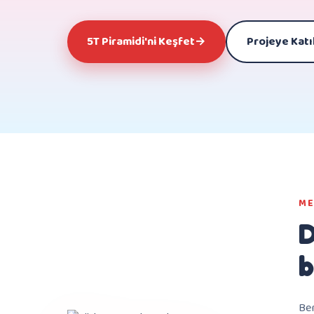
5T Piramidi'ni Keşfet
→
Projeye Katı
ME
D
b
Be