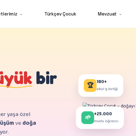
tlerimiz
Türkçev Çocuk
Mevzuat
üyük
bir
180+
🏆
okul iş birliği
er yaşa özel
+25.000
🌱
nüşüm
ve
doğa
mutlu öğrenci
yor.