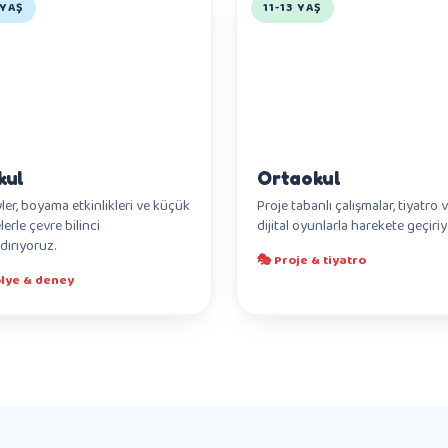
 YAŞ
11-13 YAŞ
kul
Ortaokul
er, boyama etkinlikleri ve küçük
Proje tabanlı çalışmalar, tiyatro 
lerle çevre bilinci
dijital oyunlarla harekete geçiri
dırıyoruz.
🎭 Proje & tiyatro
ölye & deney