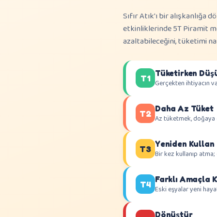
Sıfır Atık'ı bir alışkanlığa
etkinliklerinde 5T Piramit m
azaltabileceğini, tüketimi n
Tüketirken Düş
T1
Gerçekten ihtiyacın va
Daha Az Tüket
T2
Az tüketmek, doğaya ç
Yeniden Kullan
T3
Bir kez kullanıp atma;
Farklı Amaçla K
T4
Eski eşyalar yeni haya
Dönüştür