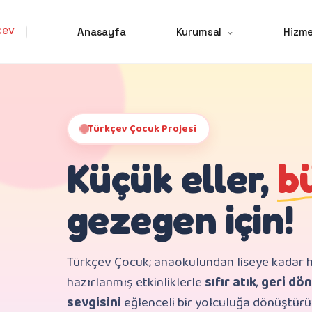
Anasayfa
Kurumsal
Hizme
Türkçev Çocuk Projesi
Küçük eller,
b
gezegen için!
Türkçev Çocuk; anaokulundan liseye kadar h
hazırlanmış etkinliklerle
sıfır atık
,
geri dö
sevgisini
eğlenceli bir yolculuğa dönüştürü