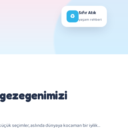
Sıfır Atık
♻️
yaşam rehberi
, gezegenimizi
üçük seçimler, aslında dünyaya kocaman bir iyilik…