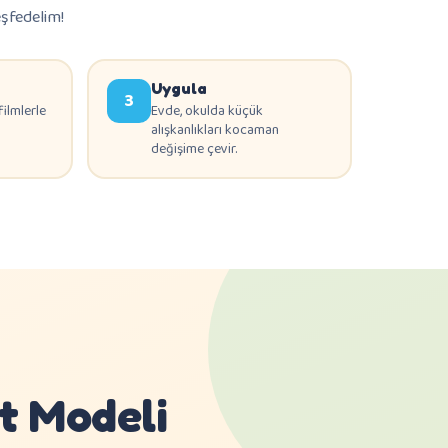
eşfedelim!
Uygula
3
filmlerle
Evde, okulda küçük
alışkanlıkları kocaman
değişime çevir.
t Modeli