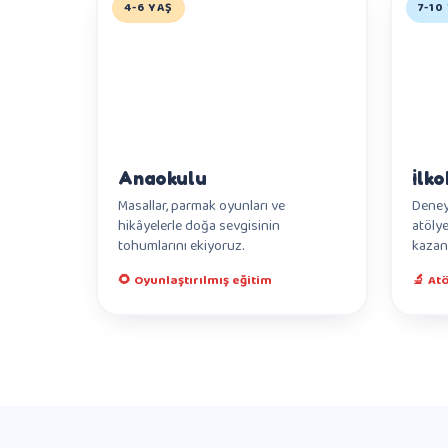
4-6 YAŞ
7-10
Anaokulu
İlko
Masallar, parmak oyunları ve
Deneyl
hikâyelerle doğa sevgisinin
atölye
tohumlarını ekiyoruz.
kazan
🌻 Oyunlaştırılmış eğitim
🔬 At