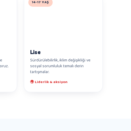
14-17 YAŞ
Lise
ve
Sürdürülebilirlik, iklim değişikliği ve
yoruz.
sosyal sorumluluk temalı derin
tartışmalar.
🌍 Liderlik & aksiyon