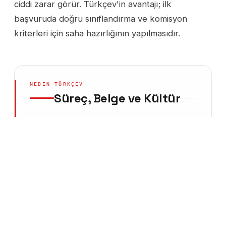
ciddi zarar görür. Türkçev'in avantajı; ilk
başvuruda doğru sınıflandırma ve komisyon
kriterleri için saha hazırlığının yapılmasıdır.
NEDEN TÜRKÇEV
Süreç, Belge ve Kültür
İşyeri açma ve çalışma ruhsatı, bir
işletmenin hukuki varlığını belirleyen temel
belge; ruhsatsız faaliyet
10/08/2005 tarihli
2005/9207 sayılı Yönetmelik
kapsamında
kapatma, idari para cezası, sigorta
kayıtlarının geçersizliği ve ihaleye katılım
yasağı doğurur. Türkçev, 2012'den bu
yana üretim tesisi açılışından akaryakıt