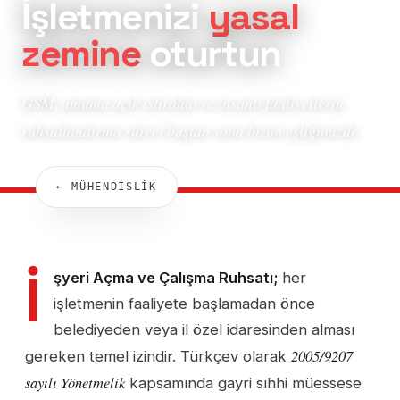
İşletmenizi
yasal
zemine
oturtun
GSM, umuma açık istirahat ve insanlı faaliyetlerin
ruhsatlandırma süreci baştan sona bizim eşliğimizde.
← MÜHENDİSLİK
İ
şyeri Açma ve Çalışma Ruhsatı;
her
işletmenin faaliyete başlamadan önce
belediyeden veya il özel idaresinden alması
2005/9207
gereken temel izindir. Türkçev olarak
sayılı Yönetmelik
kapsamında gayri sıhhi müessese