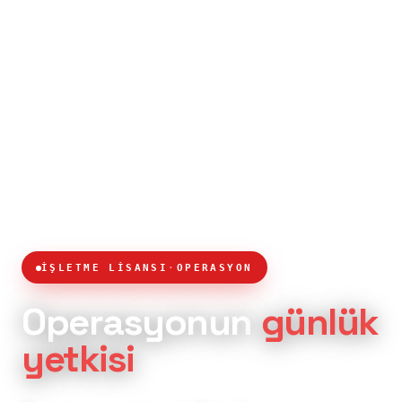
İŞLETME LİSANSI
·
OPERASYON
Operasyonun
günlük
yetkisi