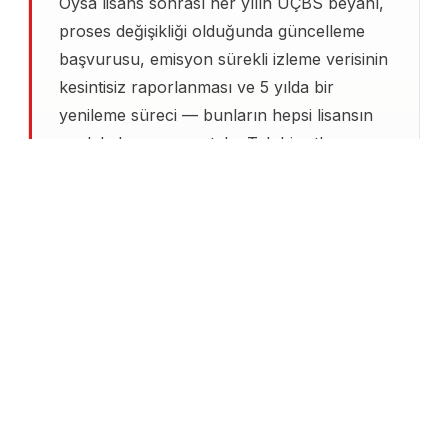
Oysa lisans sonrası her yılın UÇBS beyanı,
proses değişikliği olduğunda güncelleme
başvurusu, emisyon sürekli izleme verisinin
kesintisiz raporlanması ve 5 yılda bir
yenileme süreci — bunların hepsi lisansın
canlı kalmasının şartıdır. Tek bir atlanan
beyan, idari para cezasından operasyon
durdurma kararına, hatta
lisans iptaline
kadar gidebilir. Türkçev, 2012'den bu yana
kimyasal, akaryakıt, metal, gıda, tekstil ve
geri kazanım sektörlerinde yüzlerce işletme
lisansının takibini yürüttü.
Lisans sürdürme çalışmasının omurgası,
Çevre İzin ve Lisans Yönetmeliği
ekinde
beyan edilen parametrelerle sahadaki
gerçek değerlerin tutarlılığıdır. Bakanlık