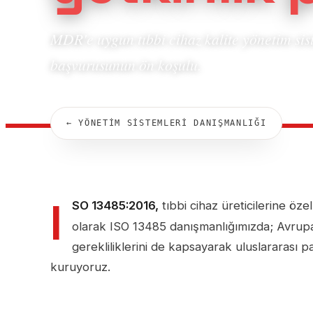
MDR'e uygun tıbbi cihaz kalite yönetim sis
başvurusunun ön koşulu.
← YÖNETİM SİSTEMLERİ DANIŞMANLIĞI
I
SO 13485:2016,
tıbbi cihaz üreticilerine öze
olarak ISO 13485 danışmanlığımızda; Avru
gerekliliklerini de kapsayarak uluslararası p
kuruyoruz.