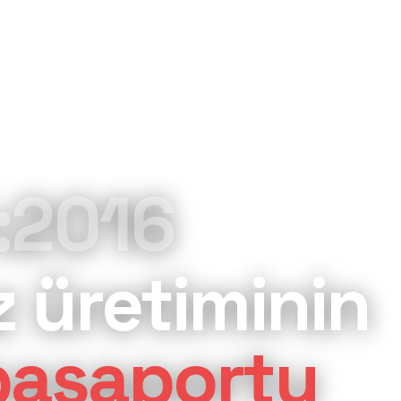
:2016
z üretiminin
 pasaportu