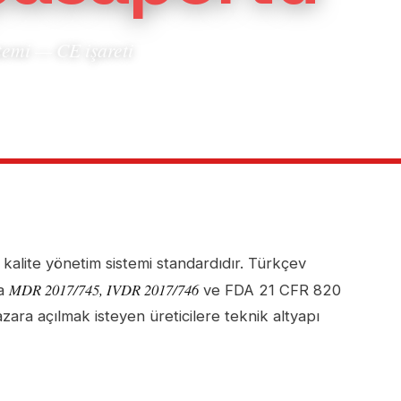
temi — CE işareti
l kalite yönetim sistemi standardıdır. Türkçev
MDR 2017/745, IVDR 2017/746
pa
ve FDA 21 CFR 820
azara açılmak isteyen üreticilere teknik altyapı