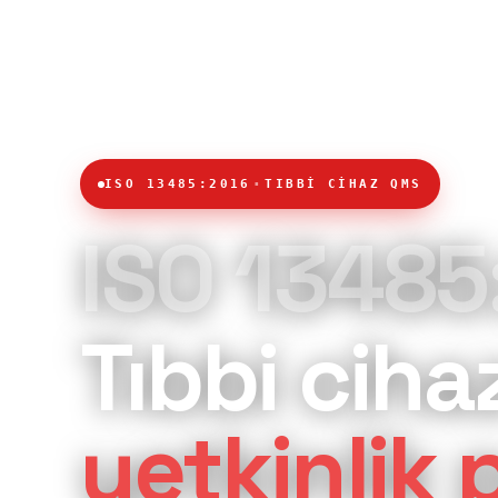
·
ISO 13485:2016
TIBBİ CİHAZ QMS
ISO 13485
Tıbbi ciha
yetkinlik