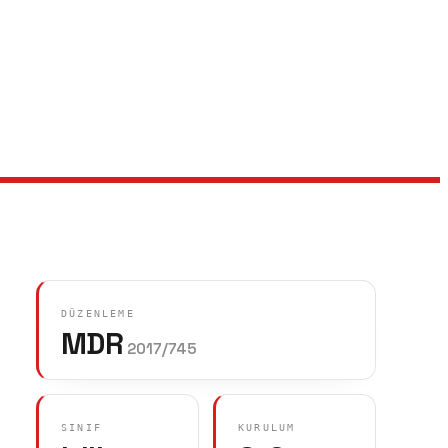
DÜZENLEME
MDR
2017/745
SINIF
KURULUM