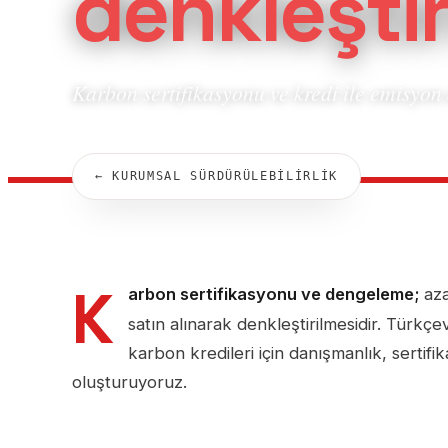
denkleşti
Karbon sertifikasyonu ve kredi ile emisyon
← KURUMSAL SÜRDÜRÜLEBİLİRLİK
K
arbon sertifikasyonu ve dengeleme;
aza
satın alınarak denkleştirilmesidir. Türkç
karbon kredileri için danışmanlık, sertifik
oluşturuyoruz.