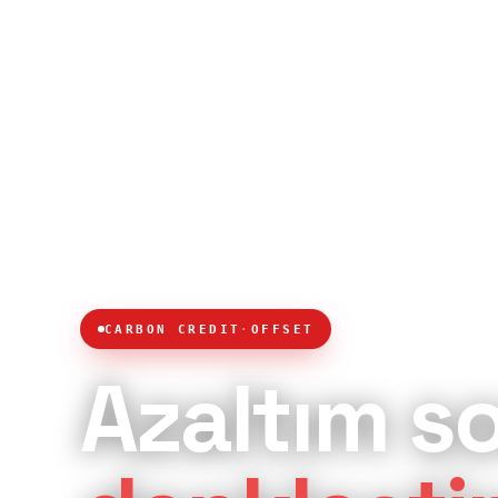
CARBON CREDIT
·
OFFSET
Azaltım s