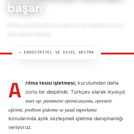
başarı
Arıtma tesisinin devreye alma sonrası optimizasyon ve
rutin işletme desteği.
← ENDÜSTRİYEL VE EVSEL ARITMA
A
rıtma tesisi işletmesi;
kurulumdan daha
biyolojik
zorlu bir disiplindir. Türkçev olarak
start-up, parametre optimizasyonu, operatör
eğitimi, problem giderme ve yasal raporlama
konularında aylık sözleşmeli işletme danışmanlığı
veriyoruz.