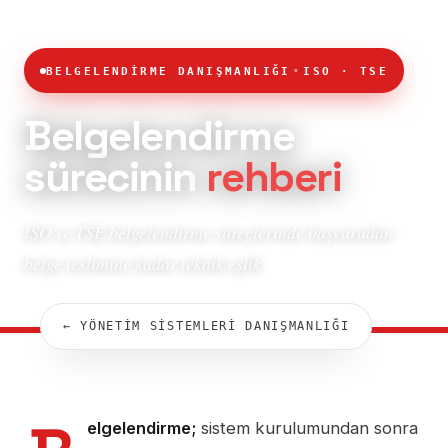
·
BELGELENDİRME DANIŞMANLIĞI
ISO · TSE
Belgelendirme
sürecinin
rehberi
ISO ve TSE belgelendirme süreçlerinde başvurudan
belge teslimine kadar teknik eşlik.
← YÖNETİM SİSTEMLERİ DANIŞMANLIĞI
elgelendirme;
sistem kurulumundan sonra