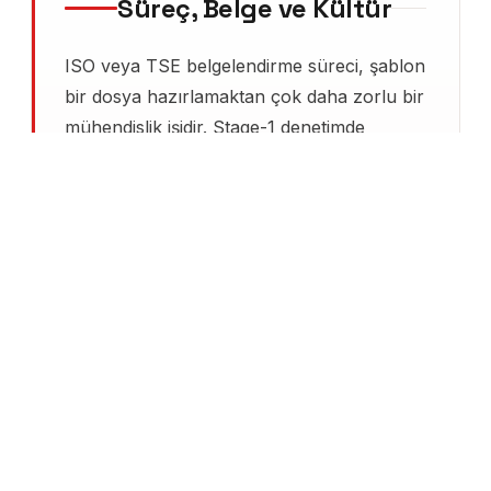
Süreç, Belge ve Kültür
ISO veya TSE belgelendirme süreci, şablon
bir dosya hazırlamaktan çok daha zorlu bir
mühendislik işidir. Stage-1 denetimde
TÜRKAK akrediteli baş denetçi
önünüze
oturup prosedür ile sahanın uyuşup
uyuşmadığını sorar; dokümanda yazan
sorumlunun sahada bir başkası olduğu
fark edilirse major uygunsuzluk yazılır.
Türkçev, 2012'den bu yana ISO 9001,
14001, 45001, 22000 ve TSE ürün
belgeleri için sanayi kuruluşlarına
danışmanlık vermektedir.
Danışmanlık süreci üç teknik aşamada
ilerler: GAP analizi, dokümantasyon