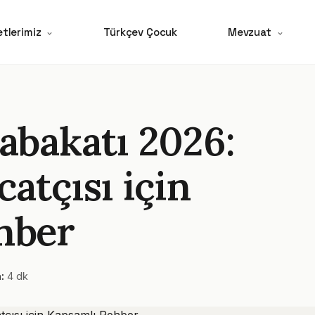
tlerimiz
Türkçev Çocuk
Mevzuat
abakatı 2026:
atçısı için
hber
:
4 dk