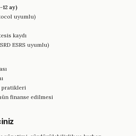
-12 ay)
otocol uyumlu)
tesis kaydı
 CSRD ESRS uyumlu)
ası
mı
pratikleri
mün finanse edilmesi
iniz