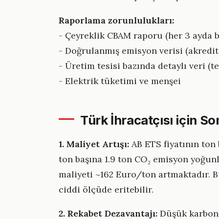
Raporlama zorunlulukları:
- Çeyreklik CBAM raporu (her 3 ayda b
- Doğrulanmış emisyon verisi (akredit
- Üretim tesisi bazında detaylı veri (t
- Elektrik tüketimi ve menşei
Türk İhracatçısı için So
1. Maliyet Artışı:
AB ETS fiyatının ton
ton başına 1.9 ton CO₂ emisyon yoğunl
maliyeti ~162 Euro/ton artmaktadır. B
ciddi ölçüde eritebilir.
2. Rekabet Dezavantajı:
Düşük karbonl