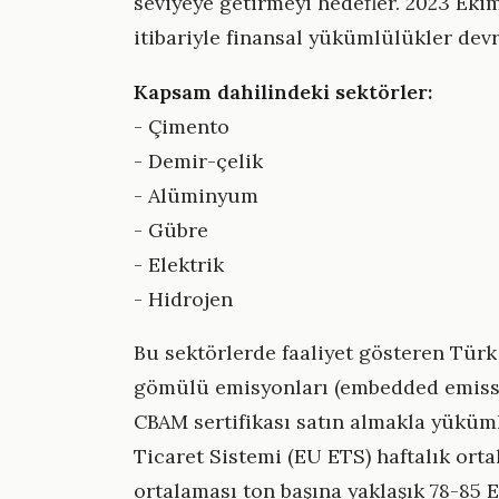
seviyeye getirmeyi hedefler. 2023 Eki
itibariyle finansal yükümlülükler devr
Kapsam dahilindeki sektörler:
- Çimento
- Demir-çelik
- Alüminyum
- Gübre
- Elektrik
- Hidrojen
Bu sektörlerde faaliyet gösteren Türk 
gömülü emisyonları (embedded emissi
CBAM sertifikası satın almakla yüküml
Ticaret Sistemi (EU ETS) haftalık orta
ortalaması ton başına yaklaşık 78-85 