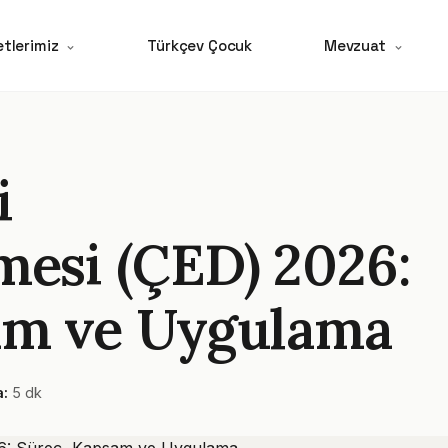
tlerimiz
Türkçev Çocuk
Mevzuat
i
mesi (ÇED) 2026:
am ve Uygulama
:
5 dk