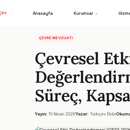
Anasayfa
Kurumsal
Hizme
ÇEVRE MEVZUATI
Çevresel Etk
Değerlendir
Süreç, Kaps
Yayın:
15 Nisan 2026
Yazar:
Türkçev Ekibi
Okuma