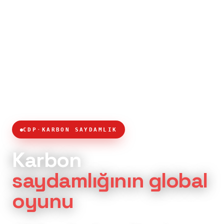
CDP
·
KARBON SAYDAMLIK
Karbon
saydamlığının global
oyunu