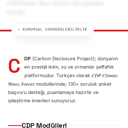
CDP (Climate, Water, Forests) yıllık raporlama
hazırlığı.
← KURUMSAL SÜRDÜRÜLEBİLİRLİK
C
DP
(Carbon Disclosure Project); dünyanın
en prestijli iklim, su ve ormanlar şeffaflık
CDP Climate,
platformudur. Türkçev olarak
Water, Forests
modüllerinde; 130+ soruluk anket
başvuru desteği, puanlamaya hazırlık ve
iyileştirme önerileri sunuyoruz.
CDP Modülleri