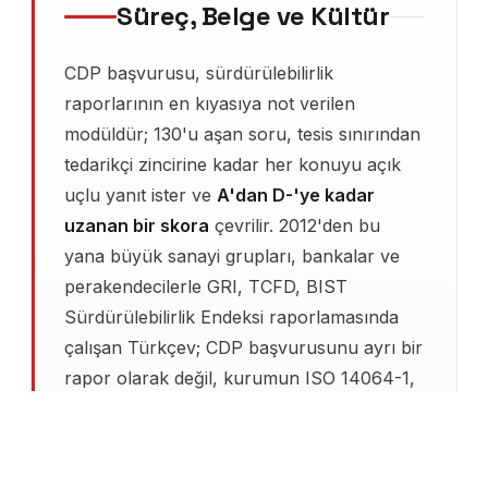
Süreç, Belge ve Kültür
CDP başvurusu, sürdürülebilirlik
raporlarının en kıyasıya not verilen
modüldür; 130'u aşan soru, tesis sınırından
tedarikçi zincirine kadar her konuyu açık
uçlu yanıt ister ve
A'dan D-'ye kadar
uzanan bir skora
çevrilir. 2012'den bu
yana büyük sanayi grupları, bankalar ve
perakendecilerle GRI, TCFD, BIST
Sürdürülebilirlik Endeksi raporlamasında
çalışan Türkçev; CDP başvurusunu ayrı bir
rapor olarak değil, kurumun ISO 14064-1,
SBTi taahhüdü ve CSRD hazırlığıyla aynı
veri kümesinden beslenen bütünleşik bir
süreç olarak kurar.