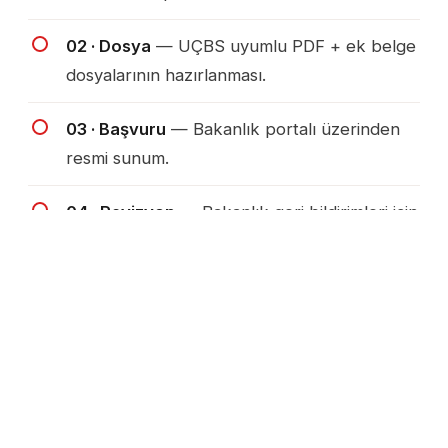
02 · Dosya
— UÇBS uyumlu PDF + ek belge
dosyalarının hazırlanması.
03 · Başvuru
— Bakanlık portalı üzerinden
resmi sunum.
04 · Revizyon
— Bakanlık geri bildirimleri için
teknik düzeltme döngüsü.
"ÇED bir engel değil; doğru tasarımın
belgelenmesidir."