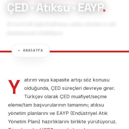
ÇED · Atıksu · EAYP
.
Çevresel etki değerlendirmesi, atıksu yönetimi ve atık
planlamasının yürütülmesi.
← ANASAYFA
Y
atırım veya kapasite artışı söz konusu
olduğunda, ÇED süreçleri devreye girer.
Türkçev olarak ÇED muafiyet/seçme
eleme/tam başvurularının tamamını; atıksu
yönetim planlarını ve EAYP (Endüstriyel Atık
Yönetim Planı) hazırlıklarını birlikte yürütüyoruz.