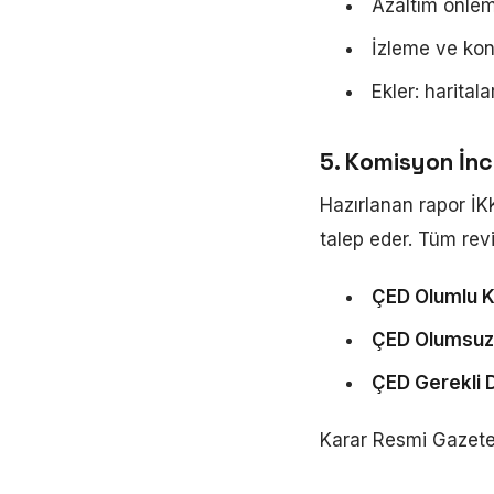
Azaltım önlem
İzleme ve kont
Ekler: haritala
5. Komisyon İnc
Hazırlanan rapor İK
talep eder. Tüm rev
ÇED Olumlu K
ÇED Olumsuz 
ÇED Gerekli D
Karar Resmi Gazete'