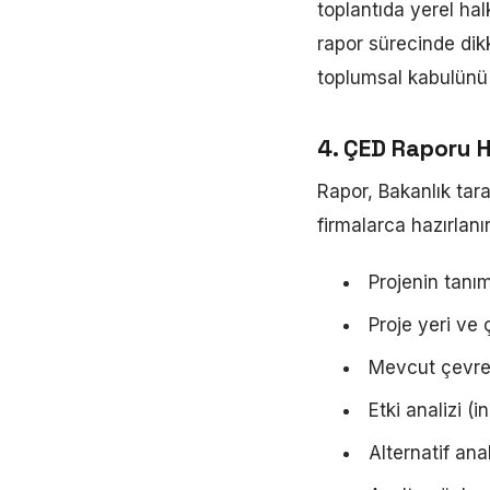
toplantıda yerel halk
rapor sürecinde dikk
toplumsal kabulünü 
4. ÇED Raporu Ha
Rapor, Bakanlık tar
firmalarca hazırlanır
Projenin tanı
Proje yeri ve 
Mevcut çevres
Etki analizi (
Alternatif anal