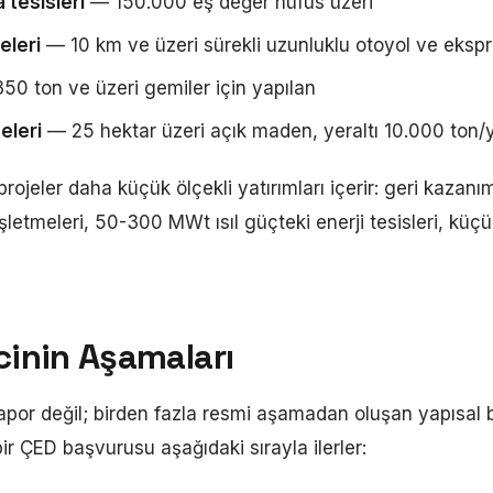
 tesisleri
— 150.000 eş değer nüfus üzeri
eleri
— 10 km ve üzeri sürekli uzunluklu otoyol ve ekspr
0 ton ve üzeri gemiler için yapılan
eleri
— 25 hektar üzeri açık maden, yeraltı 10.000 ton/y
ojeler daha küçük ölçekli yatırımları içerir: geri kazanım 
işletmeleri, 50-300 MWt ısıl güçteki enerji tesisleri, küç
cinin Aşamaları
rapor değil; birden fazla resmi aşamadan oluşan yapısal 
bir ÇED başvurusu aşağıdaki sırayla ilerler: