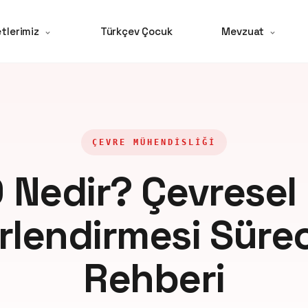
tlerimiz
Türkçev Çocuk
Mevzuat
ÇEVRE MÜHENDISLIĞI
 Nedir? Çevresel 
lendirmesi Süre
Rehberi