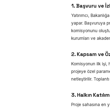
1. Başvuru ve İ
Yatırımcı, Bakanlığa
yapar. Başvuruya pro
komisyonunu oluşt
kurumları ve akade
2. Kapsam ve Öz
Komisyonun ilk işi, 
projeye özel parametr
netleştirilir. Toplan
3. Halkın Katılım
Proje sahasına en y