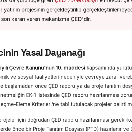
019'da yürürlüğe giren
ÇED Yönetmeliği
ile mevcut çer
r yatırım projesinin gerçekleştirilip gerçekleştirileme
 son kararı veren mekanizma ÇED'dir.
cinin Yasal Dayanağı
ayılı Çevre Kanunu'nun 10. maddesi
kapsamında yürütül
ik ve sosyal faaliyetleri nedeniyle çevreye zarar vere
iyete başlamadan önce ÇED raporu ya da proje tanıtım dos
önetmeliğin EK-1 listesinde ÇED raporu hazırlanması zorun
eçme-Eleme Kriterleri'ne tabi tutulacak projeler belirtilmi
rojeler için doğrudan ÇED raporu hazırlanması gerekirk
erde önce bir Proje Tanıtım Dosyası (PTD) hazırlanır ve