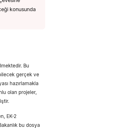
çevesine
yeceği konusunda
mektedir. Bu
bilecek gerçek ve
yası hazırlamakla
lu olan projeler,
ştir.
en, EK-2
 Bakanlık bu dosya