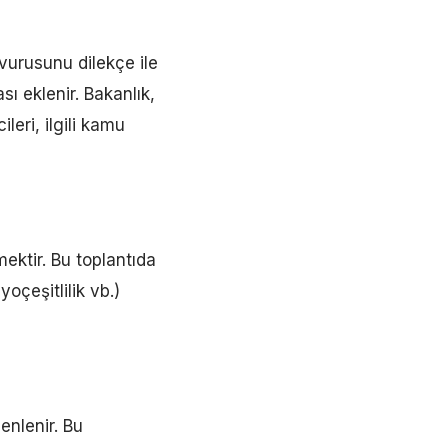
şvurusunu dilekçe ile
sı eklenir. Bakanlık,
leri, ilgili kamu
ektir. Bu toplantıda
yoçeşitlilik vb.)
enlenir. Bu