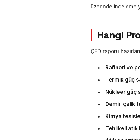
üzerinde inceleme y
Hangi Pro
ÇED raporu hazırlanm
Rafineri ve p
Termik güç sa
Nükleer güç s
Demir-çelik t
Kimya tesisle
Tehlikeli atık