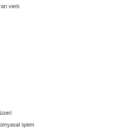
rı verir.
üzeri
kimyasal işlem