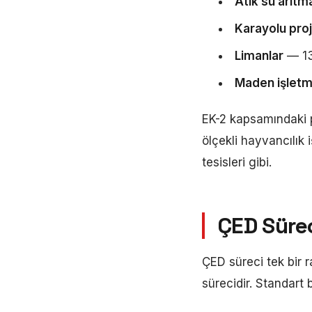
Atık su arıtma
Karayolu proj
Limanlar
— 135
Maden işletm
EK-2 kapsamındaki pr
ölçekli hayvancılık 
tesisleri gibi.
ÇED Süre
ÇED süreci tek bir 
sürecidir. Standart 