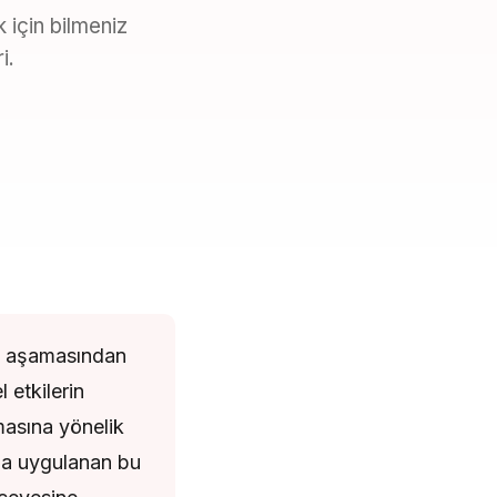
k için bilmeniz
i.
ma aşamasından
 etkilerin
masına yönelik
ana uygulanan bu