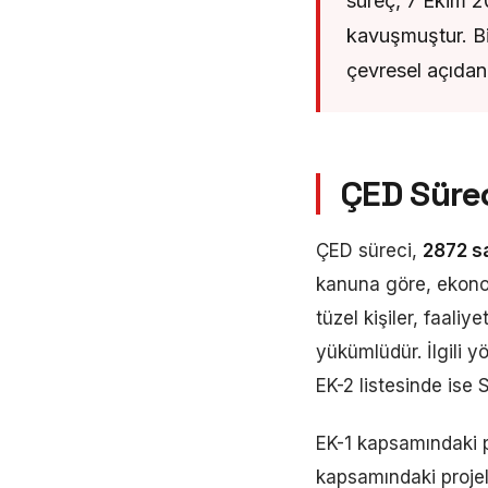
süreç, 7 Ekim 2
kavuşmuştur. Bi
çevresel açıdan
ÇED Süre
ÇED süreci,
2872 s
kanuna göre, ekonom
tüzel kişiler, faal
yükümlüdür. İlgili y
EK-2 listesinde ise S
EK-1 kapsamındaki p
kapsamındaki projel