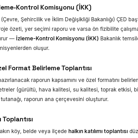
zleme-Kontrol Komisyonu (İKK)
 (Çevre, Şehircilik ve İklim Değişikliği Bakanlığı) ÇED ba
je özeti, yer seçimi raporu ve varsa ön fizibilite çalışma
urur —
İzleme-Kontrol Komisyonu (İKK)
Bakanlık temsilci
misyenlerden oluşur.
el Format Belirleme Toplantısı
hazırlanacak raporun kapsamını ve özel formatını belirlem
eler (gürültü, hava kalitesi, su kalitesi, toprak etkisi, bi
tı tutanağı, raporun ana çerçevesini oluşturur.
ı Toplantısı
akın köy, belde veya ilçede
halkın katılımı toplantısı
düz