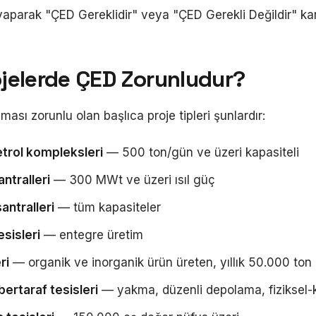
aparak "ÇED Gereklidir" veya "ÇED Gerekli Değildir" kara
jelerde ÇED Zorunludur?
ası zorunlu olan başlıca proje tipleri şunlardır:
etrol kompleksleri
— 500 ton/gün ve üzeri kapasiteli
ntralleri
— 300 MWt ve üzeri ısıl güç
antralleri
— tüm kapasiteler
esisleri
— entegre üretim
ri
— organik ve inorganik ürün üreten, yıllık 50.000 ton 
 bertaraf tesisleri
— yakma, düzenli depolama, fiziksel-