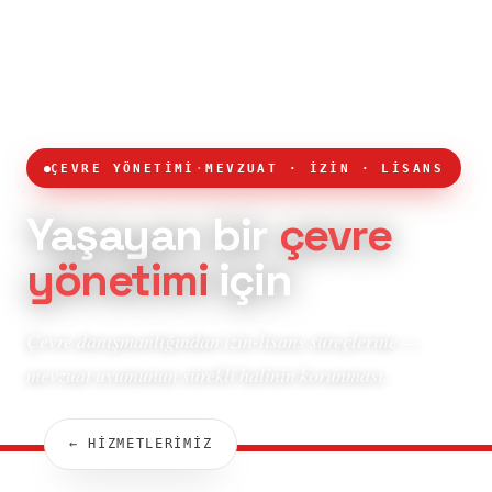
ÇEVRE YÖNETİMİ
·
MEVZUAT · İZİN · LİSANS
Yaşayan bir
çevre
yönetimi
için
Çevre danışmanlığından izin-lisans süreçlerine —
mevzuat uyumunun sürekli halinin korunması.
← HİZMETLERİMİZ