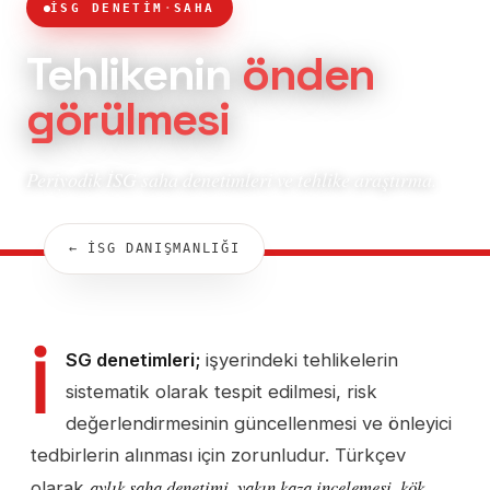
İSG DENETİM
·
SAHA
Tehlikenin
önden
görülmesi
Periyodik İSG saha denetimleri ve tehlike araştırma.
← İSG DANIŞMANLIĞI
İ
SG denetimleri;
işyerindeki tehlikelerin
sistematik olarak tespit edilmesi, risk
değerlendirmesinin güncellenmesi ve önleyici
tedbirlerin alınması için zorunludur. Türkçev
aylık saha denetimi, yakın kaza incelemesi, kök
olarak