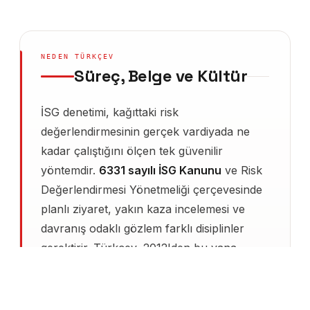
NEDEN TÜRKÇEV
Süreç, Belge ve Kültür
İSG denetimi, kağıttaki risk
değerlendirmesinin gerçek vardiyada ne
kadar çalıştığını ölçen tek güvenilir
yöntemdir.
6331 sayılı İSG Kanunu
ve Risk
Değerlendirmesi Yönetmeliği çerçevesinde
planlı ziyaret, yakın kaza incelemesi ve
davranış odaklı gözlem farklı disiplinler
gerektirir. Türkçev, 2012'den bu yana
üretim, inşaat, liman, depo ve AVM
operasyonlarında aylık denetim
programlarını yürüten,
BBS
yaklaşımıyla