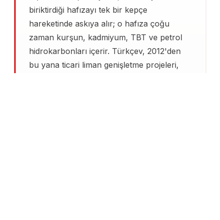
biriktirdiği hafızayı tek bir kepçe
hareketinde askıya alır; o hafıza çoğu
zaman kurşun, kadmiyum, TBT ve petrol
hidrokarbonları içerir. Türkçev, 2012'den
bu yana ticari liman genişletme projeleri,
balıkçı barınakları, marina derinleştirme,
kanal ıslahı ve enerji santrali soğutma suyu
hatlarında Dip Tarama Çevresel Yönetim
Planı hazırladı. Marmara, Ege ve
Karadeniz'deki projelerde sediment
kimyasının bölgeden bölgeye nasıl
değiştiğini biliyoruz; Haliç sedimentinin
kimyası ile bir Ege marinasının kimyası
arasındaki fark, bertaraf senaryosunu
doğrudan değiştirir.