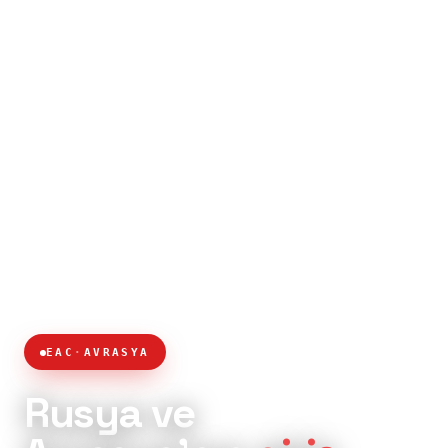
EAC
·
AVRASYA
Rusya ve