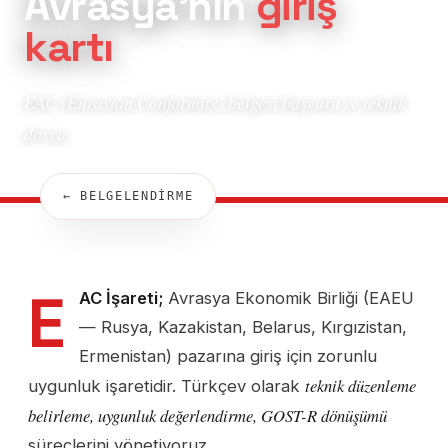
Avrasya'nın
giriş
kartı
EAC (Eurasian Conformity) belgesi başvuru ve teknik
dosya.
← BELGELENDİRME
E
AC İşareti;
Avrasya Ekonomik Birliği (EAEU
— Rusya, Kazakistan, Belarus, Kırgızistan,
Ermenistan) pazarına giriş için zorunlu
teknik düzenleme
uygunluk işaretidir. Türkçev olarak
belirleme, uygunluk değerlendirme, GOST-R dönüşümü
süreçlerini yönetiyoruz.