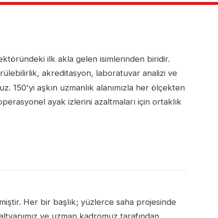
töründeki ilk akla gelen isimlerinden biridir.
ebilirlik, akreditasyon, laboratuvar analizi ve
z. 150'yi aşkın uzmanlık alanımızla her ölçekten
perasyonel ayak izlerini azaltmaları için ortaklık
miştir. Her bir başlık; yüzlerce saha projesinde
r altyapımız ve uzman kadromuz tarafından