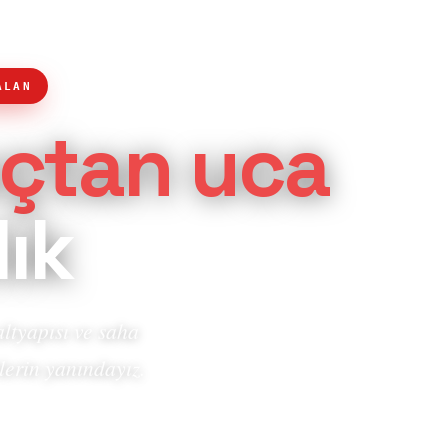
ALAN
çtan uca
ık
altyapısı ve saha
lerin yanındayız.