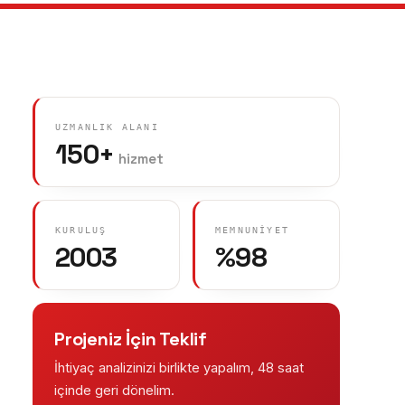
UZMANLIK ALANI
150+
hizmet
KURULUŞ
MEMNUNIYET
2003
%98
Projeniz İçin Teklif
İhtiyaç analizinizi birlikte yapalım, 48 saat
içinde geri dönelim.