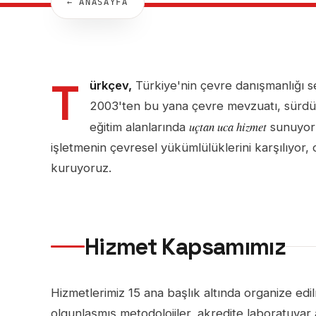
← ANASAYFA
T
ürkçev,
Türkiye'nin çevre danışmanlığı sek
2003'ten bu yana çevre mevzuatı, sürdürül
uçtan uca hizmet
eğitim alanlarında
sunuyoru
işletmenin çevresel yükümlülüklerini karşılıyor, o
kuruyoruz.
Hizmet Kapsamımız
Hizmetlerimiz 15 ana başlık altında organize edil
olgunlaşmış metodolojiler, akredite laboratuva