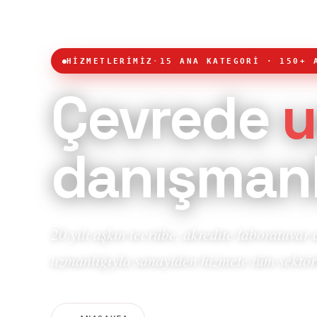
HİZMETLERİMİZ
·
15 ANA KATEGORİ · 150+ 
Çevrede
u
danışmanl
20 yılı aşkın tecrübe, akredite laboratuvar 
uzmanlığıyla sanayiden hizmete tüm sektör