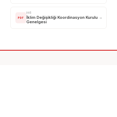
DEĞ
İklim Değişikliği Koordinasyon Kurulu
→
PDF
Genelgesi
İklim Mevzuatı uyumunuz
için
danışmanlık alın.
İLETİŞİM →