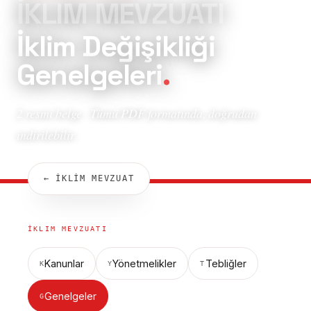
İKLIM MEVZUATI
İklim Değişikliği
Genelgeleri
.
2 resmi belge · Tümü PDF formatında, doğrudan
indirilebilir.
← İKLİM MEVZUAT
İKLIM MEVZUATI
Kanunlar
Yönetmelikler
Tebliğler
K
Y
T
Genelgeler
G