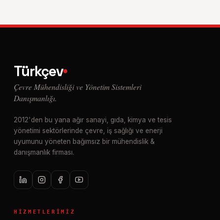
Türkçev
Çevre Mühendisliği ve Yönetim Sistemleri
Danışmanlığı.
2012'den bu yana ağır sanayi, gıda, kimya ve tesis
yönetimi sektörlerinde çevre, iş sağlığı ve enerji
uyumunu yöneten bağımsız bir mühendislik &
danışmanlık firması.
HIZMETLERIMIZ