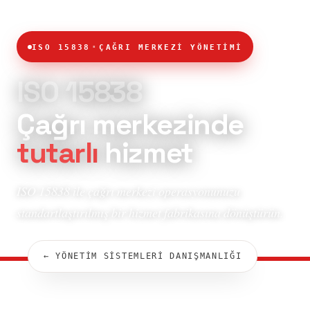
·
ISO 15838
ÇAĞRI MERKEZİ YÖNETİMİ
ISO 15838
Çağrı merkezinde
tutarlı
hizmet
ISO 15838 ile çağrı merkezi operasyonunuzu
standartlaştırılmış bir hizmet fabrikasına dönüştürün.
← YÖNETİM SİSTEMLERİ DANIŞMANLIĞI