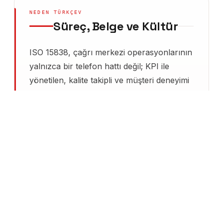
NEDEN TÜRKÇEV
Süreç, Belge ve Kültür
ISO 15838, çağrı merkezi operasyonlarının
yalnızca bir telefon hattı değil; KPI ile
yönetilen, kalite takipli ve müşteri deneyimi
odaklı bir endüstriyel proses olmasını şart
koşan özgün bir standarttır. First Call
Resolution, Average Handling Time,
abandon rate, servis seviyesi ve post-call
kalite puanı — her birinin nasıl ölçüleceği,
kim tarafından hedeflendiği ve hangi
eskalasyon kriterine bağlandığı tek tek
prosedürleştirilir.
Türkçev, 2012'den bu
yana bankacılık, sigorta, telekom, e-
ticaret ve kamu hizmet sağlayıcılarında