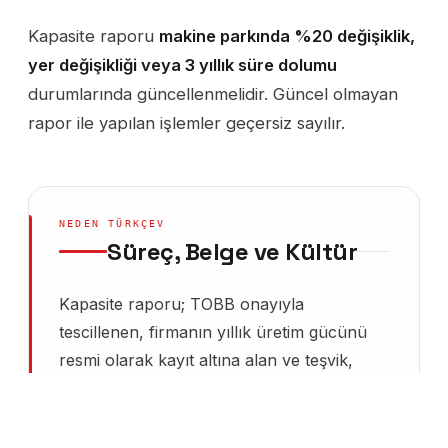
Kapasite raporu
makine parkında %20 değişiklik,
yer değişikliği veya 3 yıllık süre dolumu
durumlarında güncellenmelidir. Güncel olmayan
rapor ile yapılan işlemler geçersiz sayılır.
NEDEN TÜRKÇEV
Süreç, Belge ve Kültür
Kapasite raporu; TOBB onayıyla
tescillenen, firmanın yıllık üretim gücünü
resmi olarak kayıt altına alan ve teşvik,
ihale, ithalat-ihracat, Sanayi Sicil Belgesi
gibi on beşten fazla iş kolunda referans
alınan standart bir dokümandır. En sık