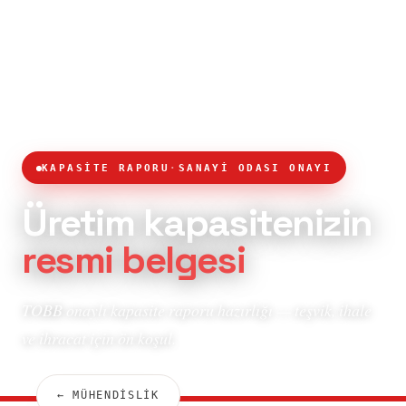
KAPASİTE RAPORU
·
SANAYİ ODASI ONAYI
Üretim kapasitenizin
resmi belgesi
TOBB onaylı kapasite raporu hazırlığı — teşvik, ihale
ve ihracat için ön koşul.
← MÜHENDİSLİK