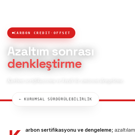
CARBON CREDIT
·
OFFSET
Azaltım sonrası
denkleştirme
Karbon sertifikasyonu ve kredi ile emisyon dengeleme.
← KURUMSAL SÜRDÜRÜLEBİLİRLİK
arbon sertifikasyonu ve dengeleme;
azaltıla