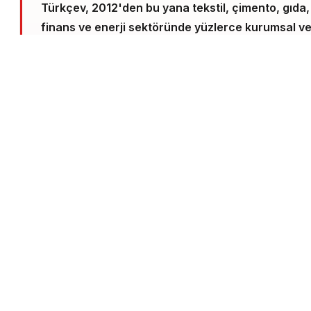
Türkçev, 2012'den bu yana tekstil, çimento, gıda,
finans ve enerji sektöründe yüzlerce kurumsal v
ürün bazlı karbon sertifikasyon projesi yürüttü
.
Metodoloji
ISO 14064 (kurumsal), ISO 14067 (ürün
PAS 2060 (karbon nötrlük), VCS (Verra), Gold
Standard, Plan Vivo
çerçevelerinde yürütülür.
Emisyon kaynağı envanteri, baz yıl seçimi, tier-bas
aktivite verisi, emisyon faktörü mantığı (IPCC,
DEFRA, EcoInvent), biyojenik karbon ayırımı ve G
indirim hedefi doğrulaması — tüm hesaplamalar
şeffaf excel modeli + uzman raporuyla teslim edilir.
İkinci taraf doğrulama ve akredite Verification Body
yönlendirmesi de dahil.
Sertifika alımı tek adım değil yıllık döngü:
her yıl
envanter güncellemesi, hedef revizyonu, CDP