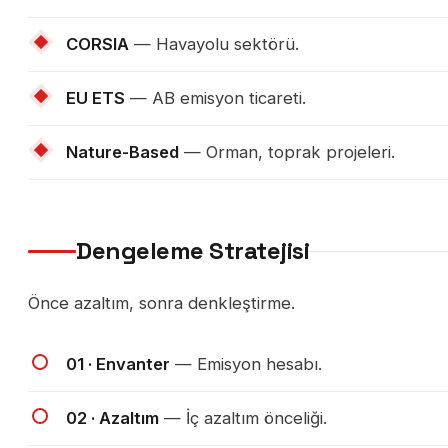
CORSIA
— Havayolu sektörü.
EU ETS
— AB emisyon ticareti.
Nature-Based
— Orman, toprak projeleri.
Dengeleme Stratejisi
Önce azaltım, sonra denkleştirme.
01 · Envanter
— Emisyon hesabı.
02 · Azaltım
— İç azaltım önceliği.