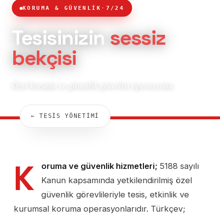
KORUMA & GÜVENLİK
·
7/24
Tesisinizin
sessiz
bekçisi
Özel koruma ve güvenlik görevlisi operasyonu.
← TESİS YÖNETİMİ
K
oruma ve güvenlik hizmetleri;
5188 sayılı
Kanun kapsamında yetkilendirilmiş özel
güvenlik görevlileriyle tesis, etkinlik ve
kurumsal koruma operasyonlarıdır. Türkçev;