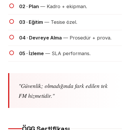
02 · Plan
— Kadro + ekipman.
03 · Eğitim
— Tesise özel.
04 · Devreye Alma
— Prosedür + prova.
05 · İzleme
— SLA performans.
"Güvenlik; olmadığında fark edilen tek
FM hizmetidir."
ÖGG Sertifikası