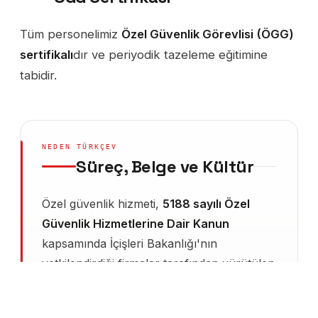
Tüm personelimiz
Özel Güvenlik Görevlisi (ÖGG)
sertifikalı
dır ve periyodik tazeleme eğitimine
tabidir.
NEDEN TÜRKÇEV
Süreç, Belge ve Kültür
Özel güvenlik hizmeti,
5188 sayılı Özel
Güvenlik Hizmetlerine Dair Kanun
kapsamında İçişleri Bakanlığı'nın
yetkilendirdiği firmalar tarafından yürütülen
ve yetki belgesi olmadan hiçbir tesise
konuşlanamayan çok katmanlı bir