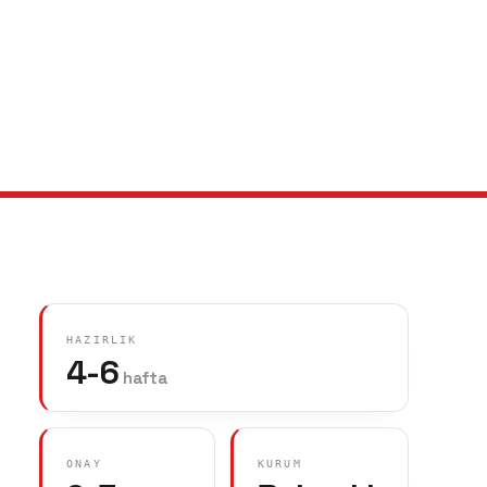
HAZIRLIK
4-6
hafta
ONAY
KURUM