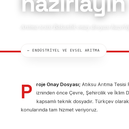
hazırlayın
Arıtma tesisi Bakanlık onay dosyası hazırlığ
← ENDÜSTRİYEL VE EVSEL ARITMA
P
roje Onay Dosyası;
Atıksu Arıtma Tesisi
izninden önce Çevre, Şehircilik ve İklim D
kapsamlı teknik dosyadır. Türkçev olara
konularında tam hizmet veriyoruz.