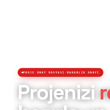
PROJE ONAY DOSYASI
·
BAKANLIK ONAYI
Projenizi
r