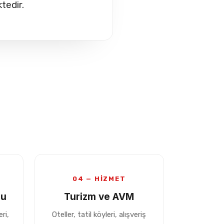
edir.
04 — HİZMET
mu
Turizm ve AVM
ri,
Oteller, tatil köyleri, alışveriş