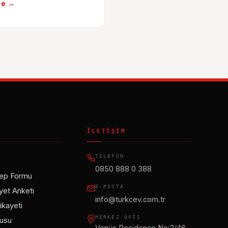
le →
I
İLETIŞIM
TELEFON
0850 888 0 388
lep Formu
E-POSTA
et Anketi
info@turkcev.com.tr
ikayeti
MERKEZ OFIS
rusu