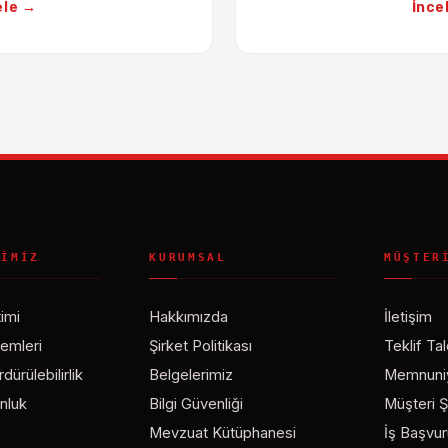
ele →
İnce
RIMIZ
KURUMSAL
MÜŞTER
imi
Hakkımızda
İletişim
emleri
Şirket Politikası
Teklif Ta
ürülebilirlik
Belgelerimiz
Memnuniy
nluk
Bilgi Güvenliği
Müşteri Ş
Mevzuat Kütüphanesi
İş Başvu