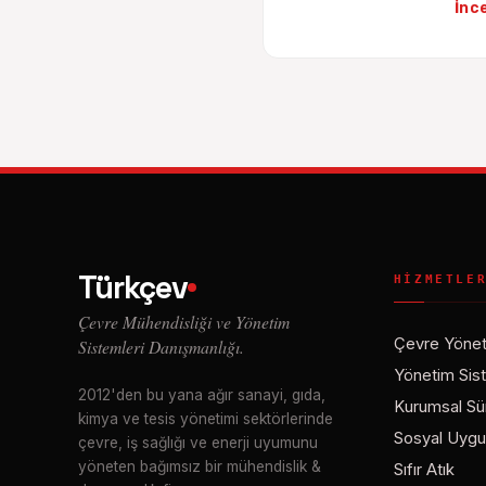
İnc
Türkçev
HIZMETLE
Çevre Mühendisliği ve Yönetim
Çevre Yönet
Sistemleri Danışmanlığı.
Yönetim Sist
2012'den bu yana ağır sanayi, gıda,
Kurumsal Sürd
kimya ve tesis yönetimi sektörlerinde
Sosyal Uygu
çevre, iş sağlığı ve enerji uyumunu
yöneten bağımsız bir mühendislik &
Sıfır Atık