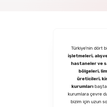
Türkiye'nin dört b
işletmeleri, alış
hastaneler ve sa
bölgeleri, li
üreticileri, k
kurumları
başta 
kurumlara çevre da
bizim için uzun so