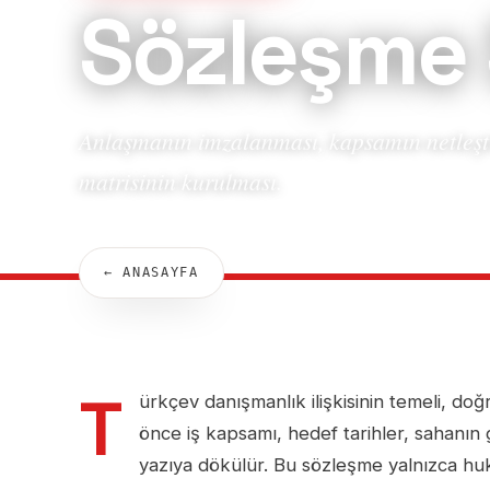
Sözleşme 
Anlaşmanın imzalanması, kapsamın netleşti
matrisinin kurulması.
← ANASAYFA
T
ürkçev danışmanlık ilişkisinin temeli, doğ
önce iş kapsamı, hedef tarihler, sahanın ge
yazıya dökülür. Bu sözleşme yalnızca huku