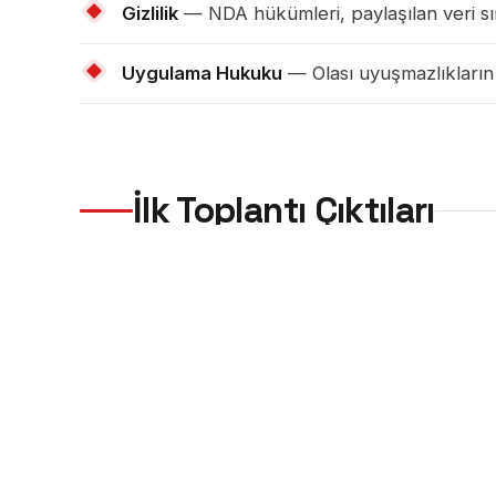
Gizlilik
— NDA hükümleri, paylaşılan veri sın
Uygulama Hukuku
— Olası uyuşmazlıkları
İlk Toplantı Çıktıları
Sözleşme imzasından önceki kapsam toplantısını
01 · Saha Listesi
— Tüm tesis ve şubelerin c
02 · Yetkili Liste
— Müşteri tarafında her ko
03 · Tahmin
— İlk tarama bulgularıyla ortaya