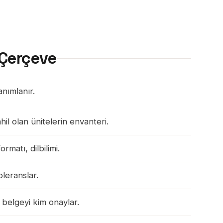
Çerçeve
anımlanır.
hil olan ünitelerin envanteri.
matı, dilbilimi.
leranslar.
 belgeyi kim onaylar.