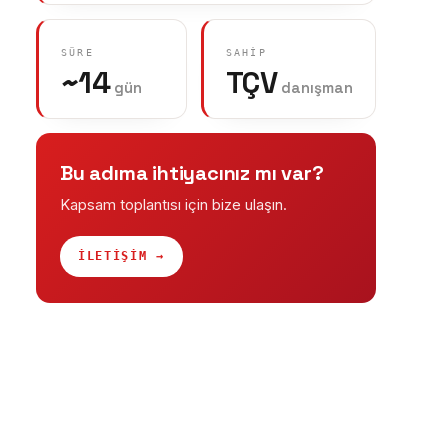
SÜRE
SAHIP
~14
TÇV
gün
danışman
Bu adıma ihtiyacınız mı var?
Kapsam toplantısı için bize ulaşın.
İLETİŞİM →