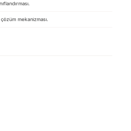
ıflandırması.
n çözüm mekanizması.
n sonuçları:
oğrafi haritalandırması.
nunun karar verici sahibi.
 çıkan iş tahmini.