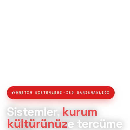
·
YÖNETİM SİSTEMLERİ
ISO DANIŞMANLIĞI
Sistemler,
kurum
kültürünüz
e tercüme