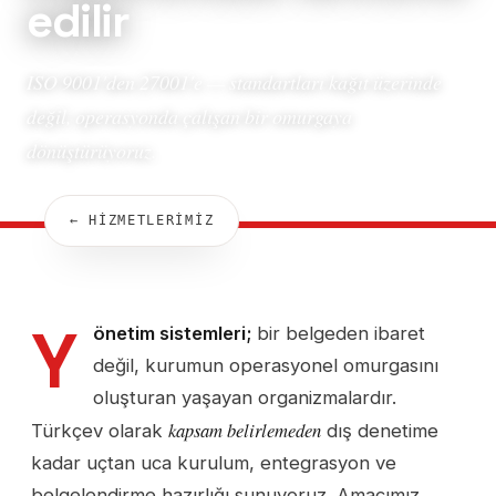
edilir
ISO 9001'den 27001'e — standartları kağıt üzerinde
değil, operasyonda çalışan bir omurgaya
dönüştürüyoruz.
← HİZMETLERİMİZ
Y
önetim sistemleri;
bir belgeden ibaret
değil, kurumun operasyonel omurgasını
oluşturan yaşayan organizmalardır.
kapsam belirlemeden
Türkçev olarak
dış denetime
kadar uçtan uca kurulum, entegrasyon ve
belgelendirme hazırlığı sunuyoruz. Amacımız