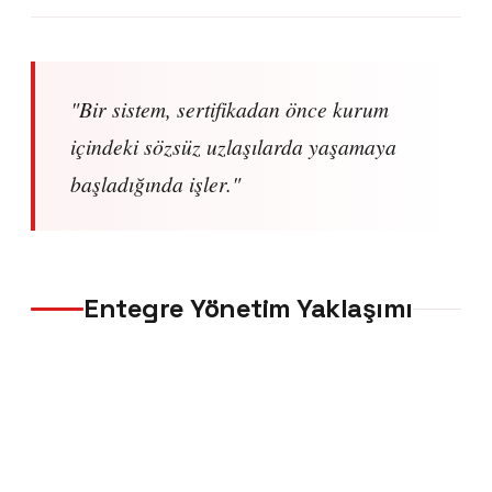
"Bir sistem, sertifikadan önce kurum
içindeki sözsüz uzlaşılarda yaşamaya
başladığında işler."
Entegre Yönetim Yaklaşımı
ISO 9001-14001-45001 üçlüsü başta olmak üzere
birden fazla sistemi
tek çatı altında
kurmak, ayrı
ayrı kurmaya göre hem zamandan hem bütçeden
%30'a varan tasarruf sağlar. Türkçev, entegre