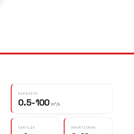
KAPASITE
0.5-100
m³/s
SERTLIK
AMORTISMAN