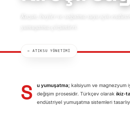
Kazan, boyler ve soğutma suyu için endüstr
yumuşatma çözümleri.
← ATIKSU YÖNETİMİ
S
u yumuşatma;
kalsiyum ve magnezyum iy
değişim prosesidir. Türkçev olarak
ikiz-t
endüstriyel yumuşatma sistemleri tasarlı