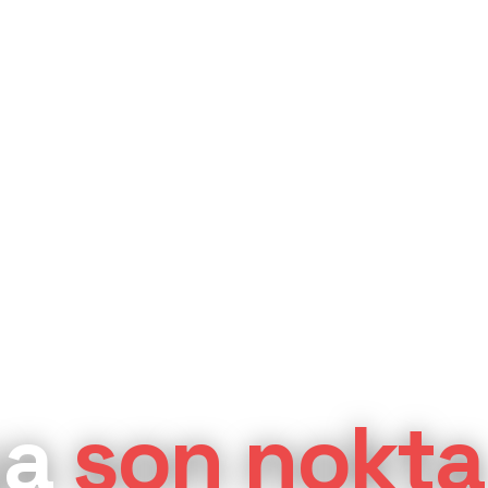
ya
son nokta