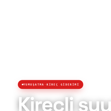
YUMUŞATMA
·
KİREÇ GİDERİMİ
Kireçli su