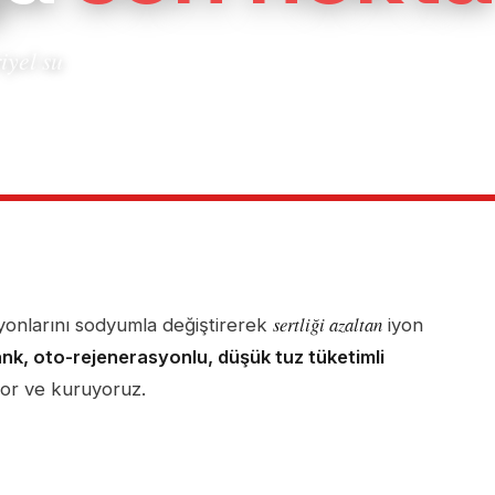
iyel su
sertliği azaltan
onlarını sodyumla değiştirerek
iyon
ank, oto-rejenerasyonlu, düşük tuz tüketimli
yor ve kuruyoruz.